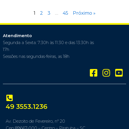
1
2
3
…
45
Próximo »
Atendimento
Segunda a Sexta: 7:30h às 11:30 e das 13:30h às
17h
Sessões nas segundas-feiras, as 18h
49 3553.1236
Av. Dezoito de Fevereiro, nº 20
Cep 89667-000 – Centro – Piratuba – SC