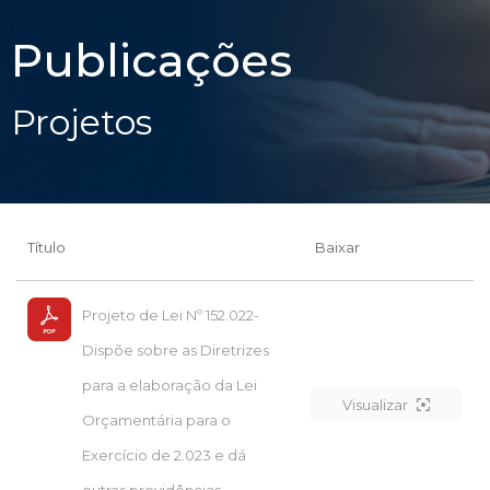
Publicações
Projetos
Título
Baixar
Projeto de Lei Nº 152.022-
Dispõe sobre as Diretrizes
para a elaboração da Lei
Visualizar
Orçamentária para o
Exercício de 2.023 e dá
outras providências.