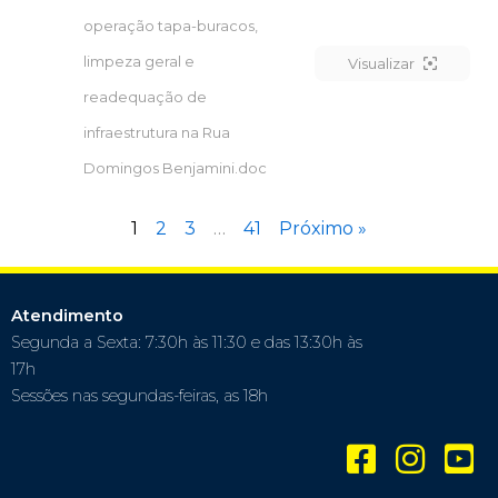
operação tapa-buracos,
limpeza geral e
Visualizar
readequação de
infraestrutura na Rua
Domingos Benjamini.doc
1
2
3
…
41
Próximo »
Atendimento
Segunda a Sexta: 7:30h às 11:30 e das 13:30h às
17h
Sessões nas segundas-feiras, as 18h