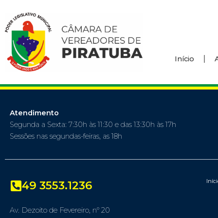
Início
Atendimento
Segunda a Sexta: 7:30h às 11:30 e das 13:30h às 17h
Sessões nas segundas-feiras, as 18h
Iníc
49 3553.1236
Av. Dezoito de Fevereiro, nº 20