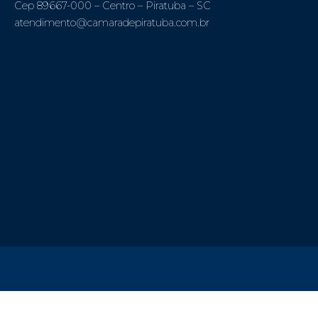
Cep 89667-000 – Centro – Piratuba – SC
atendimento@camaradepiratuba.com.br