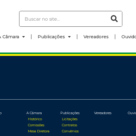
A Câmara
Publicações
Vereadores
Ouvido
io
A Câmara
Publicações
Vereadores
Ouvi
Histórico
Licitações
Comissões
Contratos
Mesa Diretora
Convênios