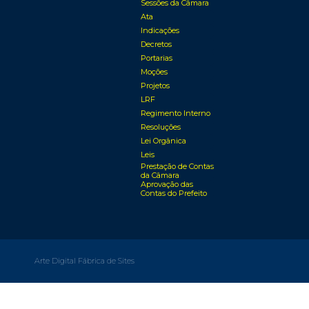
Sessões da Câmara
Ata
Indicações
Decretos
Portarias
Moções
Projetos
LRF
Regimento Interno
Resoluções
Lei Orgânica
Leis
Prestação de Contas
da Câmara
Aprovação das
Contas do Prefeito
Arte Digital Fábrica de Sites