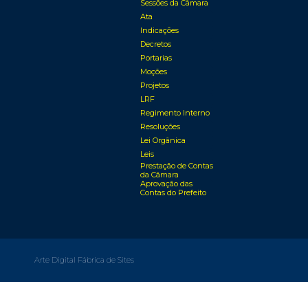
Sessões da Câmara
Ata
Indicações
Decretos
Portarias
Moções
Projetos
LRF
Regimento Interno
Resoluções
Lei Orgânica
Leis
Prestação de Contas
da Câmara
Aprovação das
Contas do Prefeito
Arte Digital Fábrica de Sites