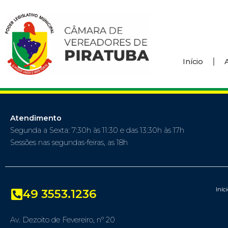
Início
Atendimento
Segunda a Sexta: 7:30h às 11:30 e das 13:30h às 17h
Sessões nas segundas-feiras, as 18h
Iníc
49 3553.1236
Av. Dezoito de Fevereiro, nº 20