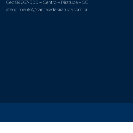
Cep 89667-000 – Centro – Piratuba – SC
atendimento@camaradepiratuba.com.br