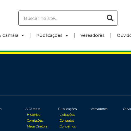
A Câmara
Publicações
Vereadores
Ouvido
io
A Câmara
Publicações
Vereadores
Ouvi
Histórico
Licitações
Comissões
Contratos
Mesa Diretora
Convênios