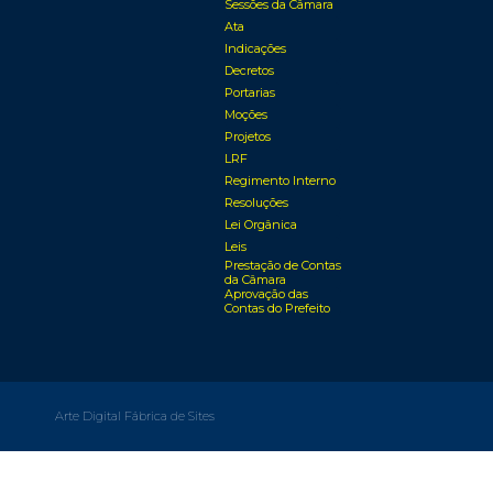
Sessões da Câmara
Ata
Indicações
Decretos
Portarias
Moções
Projetos
LRF
Regimento Interno
Resoluções
Lei Orgânica
Leis
Prestação de Contas
da Câmara
Aprovação das
Contas do Prefeito
Arte Digital Fábrica de Sites