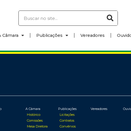
A Câmara
Publicações
Vereadores
Ouvido
io
A Câmara
Publicações
Vereadores
Ouvi
Histórico
Licitações
Comissões
Contratos
Mesa Diretora
Convênios