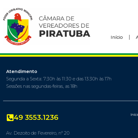
Início
Atendimento
Segunda a Sexta: 7:30h às 11:30 e das 13:30h às 17h
Sessões nas segundas-feiras, as 18h
Iníc
49 3553.1236
Av. Dezoito de Fevereiro, nº 20