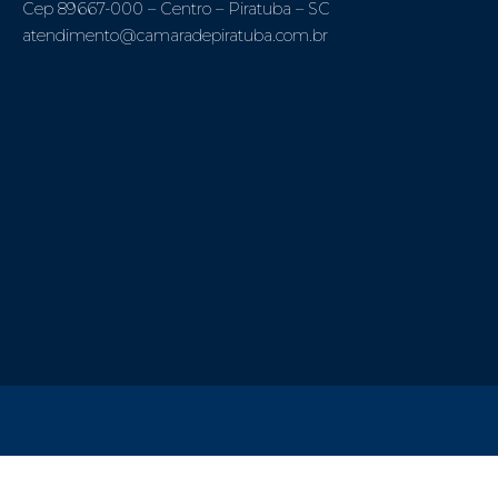
Cep 89667-000 – Centro – Piratuba – SC
atendimento@camaradepiratuba.com.br