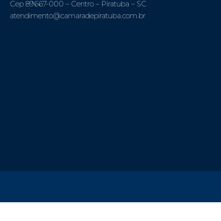
Cep 89667-000 – Centro – Piratuba – SC
atendimento@camaradepiratuba.com.br