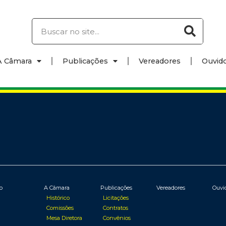
A Câmara
Publicações
Vereadores
Ouvido
io
A Câmara
Publicações
Vereadores
Ouvi
Histórico
Licitações
Comissões
Contratos
Mesa Diretora
Convênios