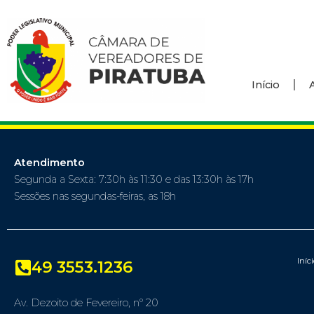
Início
Atendimento
Segunda a Sexta: 7:30h às 11:30 e das 13:30h às 17h
Sessões nas segundas-feiras, as 18h
Iníc
49 3553.1236
Av. Dezoito de Fevereiro, nº 20