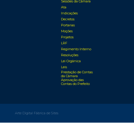
Sessões da Câmara
Ata
Indicações
Decretos
Portarias
Moções
Projetos
LRF
Regimento Interno
Resoluções
Lei Orgânica
Leis
Prestação de Contas
da Câmara
Aprovação das
Contas do Prefeito
Arte Digital Fábrica de Sites