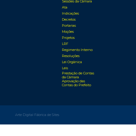
Sessões da Câmara
Ata
Indicações
Decretos
Portarias
Moções
Projetos
LRF
Regimento Interno
Resoluções
Lei Orgânica
Leis
Prestação de Contas
da Câmara
Aprovação das
Contas do Prefeito
Arte Digital Fábrica de Sites