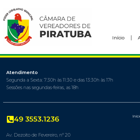
Início
Atendimento
Segunda a Sexta: 7:30h às 11:30 e das 13:30h às 17h
Sessões nas segundas-feiras, as 18h
Iníc
49 3553.1236
Av. Dezoito de Fevereiro, nº 20