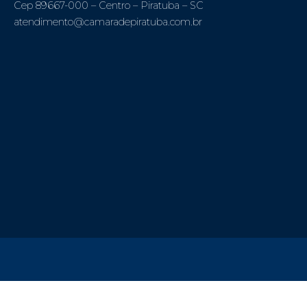
Cep 89667-000 – Centro – Piratuba – SC
atendimento@camaradepiratuba.com.br