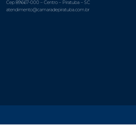
Cep 89667-000 – Centro – Piratuba – SC
atendimento@camaradepiratuba.com.br