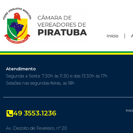
Início
Atendimento
Segunda a Sexta: 7:30h às 11:30 e das 13:30h às 17h
Sessões nas segundas-feiras, as 18h
Iníc
49 3553.1236
Av. Dezoito de Fevereiro, nº 20