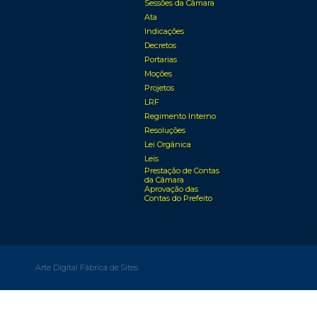
Sessões da Câmara
Ata
Indicações
Decretos
Portarias
Moções
Projetos
LRF
Regimento Interno
Resoluções
Lei Orgânica
Leis
Prestação de Contas
da Câmara
Aprovação das
Contas do Prefeito
Arte Digital Fábrica de Sites