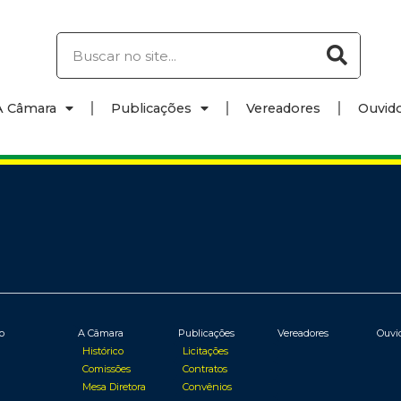
A Câmara
Publicações
Vereadores
Ouvido
io
A Câmara
Publicações
Vereadores
Ouvi
Histórico
Licitações
Comissões
Contratos
Mesa Diretora
Convênios