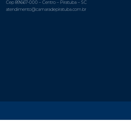
Cep 89667-000 – Centro – Piratuba – SC
atendimento@camaradepiratuba.com.br