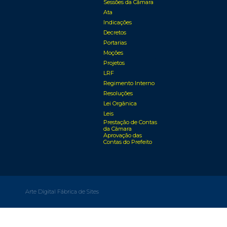
Sessões da Câmara
Ata
Indicações
Decretos
Portarias
Moções
Projetos
LRF
Regimento Interno
Resoluções
Lei Orgânica
Leis
Prestação de Contas
da Câmara
Aprovação das
Contas do Prefeito
Arte Digital Fábrica de Sites