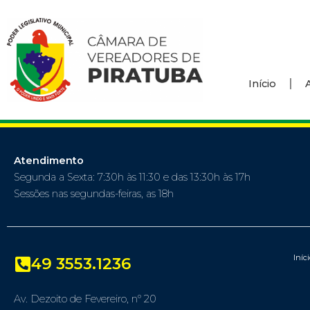
Início
Atendimento
Segunda a Sexta: 7:30h às 11:30 e das 13:30h às 17h
Sessões nas segundas-feiras, as 18h
Iníc
49 3553.1236
Av. Dezoito de Fevereiro, nº 20