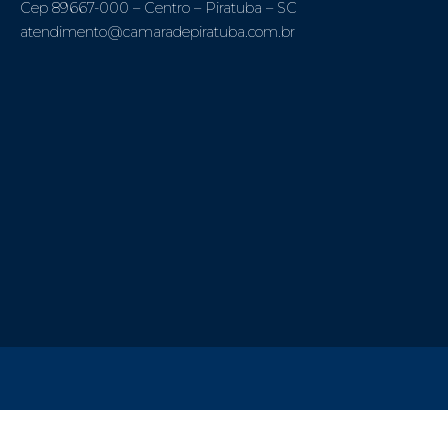
Cep 89667-000 – Centro – Piratuba – SC
atendimento@camaradepiratuba.com.br