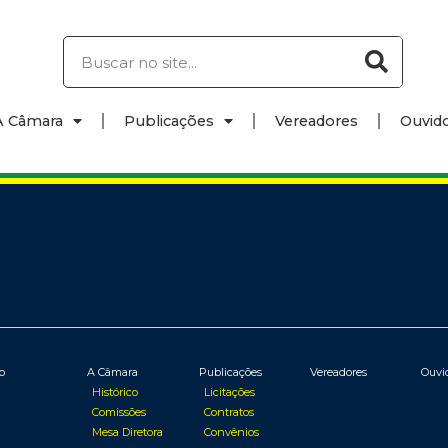
A Câmara
Publicações
Vereadores
Ouvido
io
A Câmara
Publicações
Vereadores
Ouvi
Histórico
Licitações
Comissões
Contratos
Mesa Diretora
Convênios