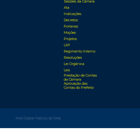
Sessões da Câmara
Ata
Indicações
Decretos
Portarias
Moções
Projetos
LRF
Regimento Interno
Resoluções
Lei Orgânica
Leis
Prestação de Contas
da Câmara
Aprovação das
Contas do Prefeito
Arte Digital Fábrica de Sites