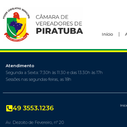
Início
Atendimento
Segunda a Sexta: 7:30h às 11:30 e das 13:30h às 17h
Sessões nas segundas-feiras, as 18h
Iníc
49 3553.1236
Av. Dezoito de Fevereiro, nº 20