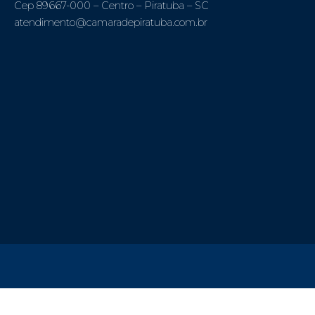
Cep 89667-000 – Centro – Piratuba – SC
atendimento@camaradepiratuba.com.br