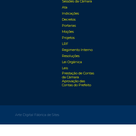
Sessões da Câmara
Ata
Indicações
Decretos
Portarias
Moções
Projetos
LRF
Regimento Interno
Resoluções
Lei Orgânica
Leis
Prestação de Contas
da Câmara
Aprovação das
Contas do Prefeito
Arte Digital Fábrica de Sites