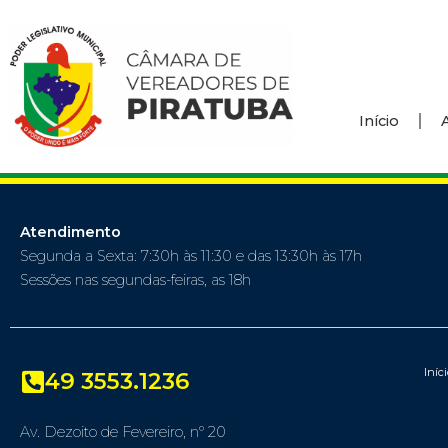
Início
Atendimento
Segunda a Sexta: 7:30h às 11:30 e das 13:30h às 17h
Sessões nas segundas-feiras, as 18h
Iníc
49 3553.1236
Av. Dezoito de Fevereiro, nº 20