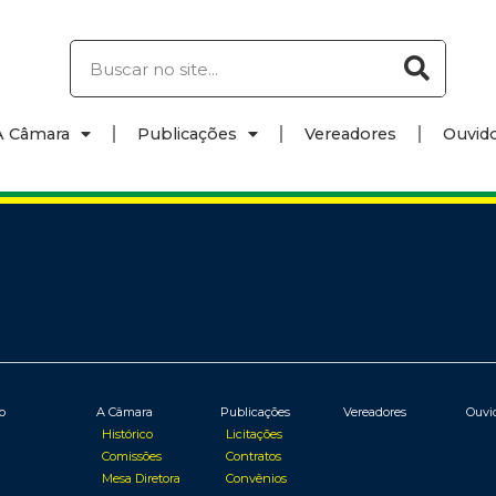
A Câmara
Publicações
Vereadores
Ouvido
io
A Câmara
Publicações
Vereadores
Ouvi
Histórico
Licitações
Comissões
Contratos
Mesa Diretora
Convênios