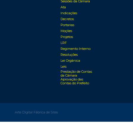
Sessões da Câmara
Ata
Indicações
Decretos
Portarias
Moções
Projetos
LRF
Regimento Interno
Resoluções
Lei Orgânica
Leis
Prestação de Contas
da Câmara
Aprovação das
Contas do Prefeito
Arte Digital Fábrica de Sites