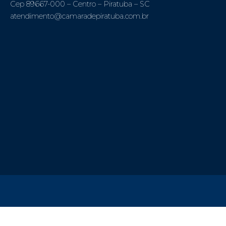
Cep 89667-000 – Centro – Piratuba – SC
atendimento@camaradepiratuba.com.br