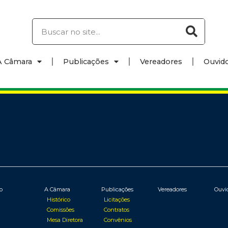
A Câmara
Publicações
Vereadores
Ouvido
io
A Câmara
Publicações
Vereadores
Ouvi
Histórico
Licitações
Comissões
Contratos
Mesa Diretora
Convênios