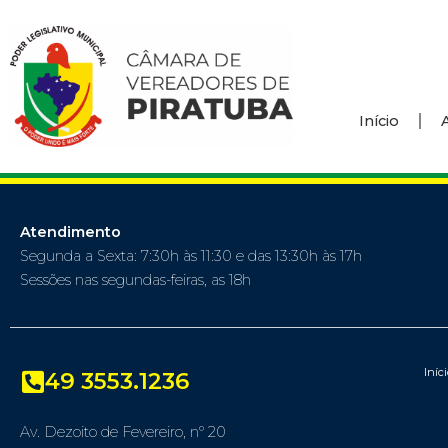
Início
Atendimento
Segunda a Sexta: 7:30h às 11:30 e das 13:30h às 17h
Sessões nas segundas-feiras, as 18h
Iníc
49 3553.1236
Av. Dezoito de Fevereiro, nº 20