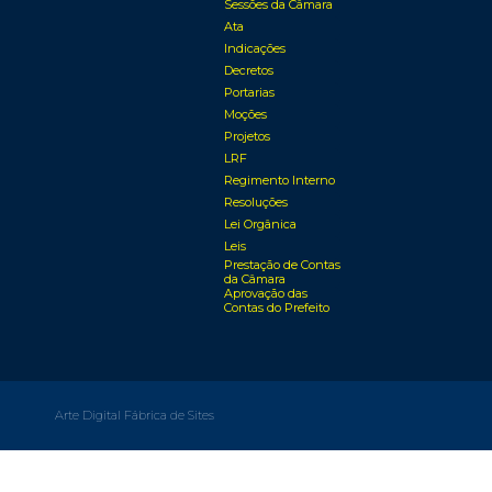
Sessões da Câmara
Ata
Indicações
Decretos
Portarias
Moções
Projetos
LRF
Regimento Interno
Resoluções
Lei Orgânica
Leis
Prestação de Contas
da Câmara
Aprovação das
Contas do Prefeito
Arte Digital Fábrica de Sites