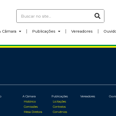
A Câmara
Publicações
Vereadores
Ouvido
io
A Câmara
Publicações
Vereadores
Ouvi
Histórico
Licitações
Comissões
Contratos
Mesa Diretora
Convênios