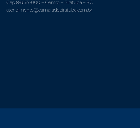
Cep 89667-000 – Centro – Piratuba – SC
atendimento@camaradepiratuba.com.br