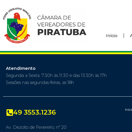
Início
Atendimento
Segunda a Sexta: 7:30h às 11:30 e das 13:30h às 17h
Sessões nas segundas-feiras, as 18h
Iníc
49 3553.1236
Av. Dezoito de Fevereiro, nº 20