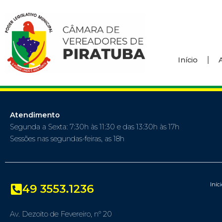
Início
Atendimento
Segunda a Sexta: 7:30h às 11:30 e das 13:30h às 17h
Sessões nas segundas-feiras, as 18h
Iníc
49 3553.1236
Av. Dezoito de Fevereiro, nº 20