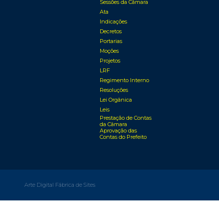
Sessões da Câmara
Ata
Indicações
Decretos
Portarias
Moções
Projetos
LRF
Regimento Interno
Resoluções
Lei Orgânica
Leis
Prestação de Contas
da Câmara
Aprovação das
Contas do Prefeito
Arte Digital Fábrica de Sites