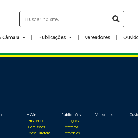
A Câmara
Publicações
Vereadores
Ouvido
io
A Câmara
Publicações
Vereadores
Ouvi
Histórico
Licitações
Comissões
Contratos
Mesa Diretora
Convênios