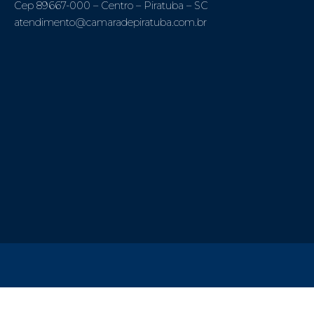
Cep 89667-000 – Centro – Piratuba – SC
atendimento@camaradepiratuba.com.br