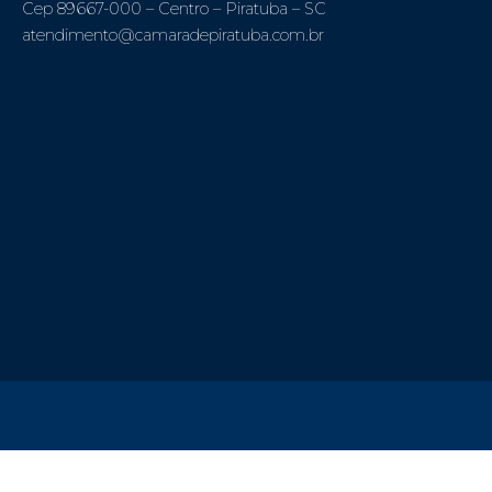
Cep 89667-000 – Centro – Piratuba – SC
atendimento@camaradepiratuba.com.br