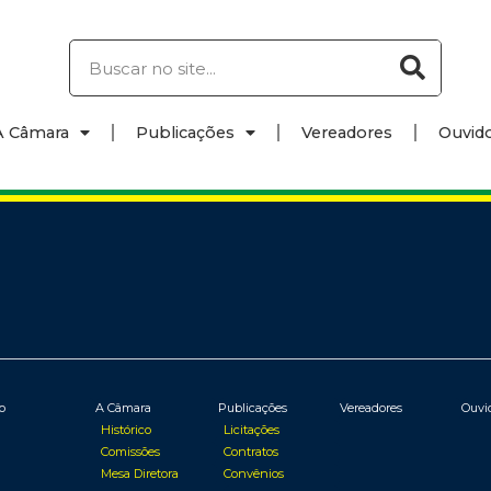
A Câmara
Publicações
Vereadores
Ouvido
io
A Câmara
Publicações
Vereadores
Ouvi
Histórico
Licitações
Comissões
Contratos
Mesa Diretora
Convênios