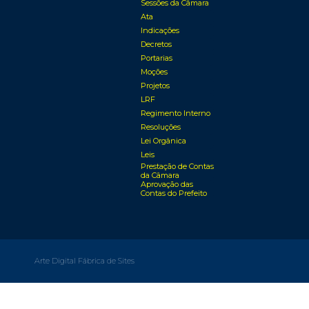
Sessões da Câmara
Ata
Indicações
Decretos
Portarias
Moções
Projetos
LRF
Regimento Interno
Resoluções
Lei Orgânica
Leis
Prestação de Contas
da Câmara
Aprovação das
Contas do Prefeito
Arte Digital Fábrica de Sites