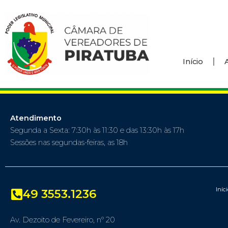
Início
Atendimento
Segunda a Sexta: 7:30h às 11:30 e das 13:30h às 17h
Sessões nas segundas-feiras, as 18h
Iníc
49 3553.1236
Av. Dezoito de Fevereiro, nº 20