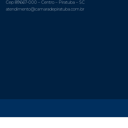
Cep 89667-000 – Centro – Piratuba – SC
atendimento@camaradepiratuba.com.br