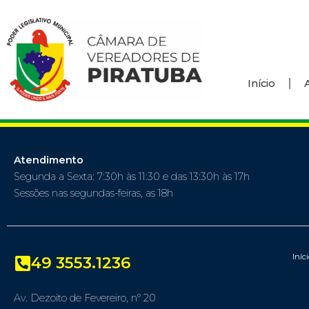
Início
Atendimento
Segunda a Sexta: 7:30h às 11:30 e das 13:30h às 17h
Sessões nas segundas-feiras, as 18h
Iníc
49 3553.1236
Av. Dezoito de Fevereiro, nº 20