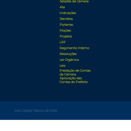
Sessões da Câmara
Ata
Indicações
Decretos
Portarias
Moções
Projetos
LRF
Regimento Interno
Resoluções
Lei Orgânica
Leis
Prestação de Contas
da Câmara
Aprovação das
Contas do Prefeito
Arte Digital Fábrica de Sites