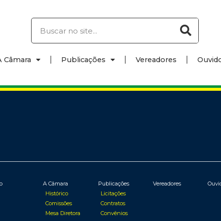
A Câmara
Publicações
Vereadores
Ouvido
io
A Câmara
Publicações
Vereadores
Ouvi
Histórico
Licitações
Comissões
Contratos
Mesa Diretora
Convênios