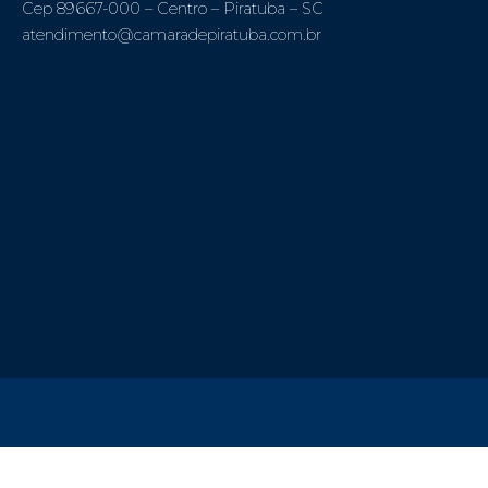
Cep 89667-000 – Centro – Piratuba – SC
atendimento@camaradepiratuba.com.br