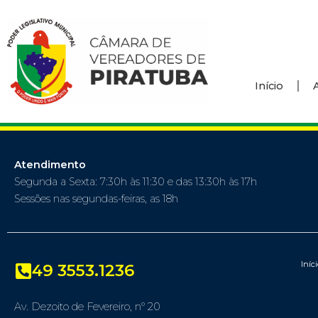
Início
Atendimento
Segunda a Sexta: 7:30h às 11:30 e das 13:30h às 17h
Sessões nas segundas-feiras, as 18h
Iníc
49 3553.1236
Av. Dezoito de Fevereiro, nº 20