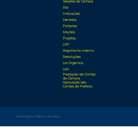
Sessões da Câmara
Ata
Indicações
Decretos
Portarias
Moções
Projetos
LRF
Regimento Interno
Resoluções
Lei Orgânica
Leis
Prestação de Contas
da Câmara
Aprovação das
Contas do Prefeito
Arte Digital Fábrica de Sites