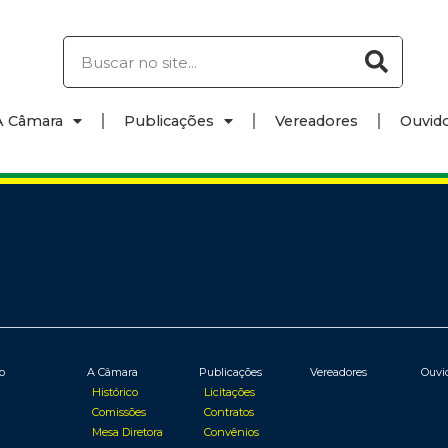
A Câmara
Publicações
Vereadores
Ouvido
io
A Câmara
Publicações
Vereadores
Ouvi
Histórico
Licitações
Comissões
Contratos
Mesa Diretora
Convênios