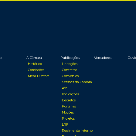
io
A Câmara
Publicações
Vereadores
Ouvi
Histórico
Licitações
Comissões
Contratos
Mesa Diretora
Convênios
Sessões da Câmara
Ata
Indicações
Decretos
Portarias
Moções
Projetos
LRF
Regimento Interno