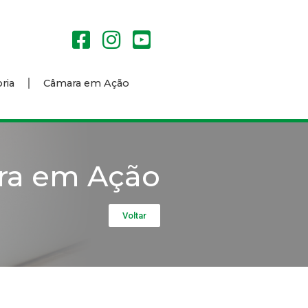
ria
Câmara em Ação
ra em Ação
Voltar