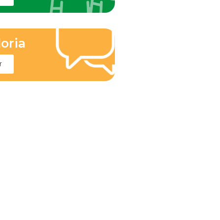
oria
r