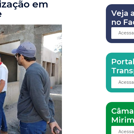
lização em
e
Veja 
no Fa
Acessa
Porta
Trans
Acessa
Câma
Miri
Acessa