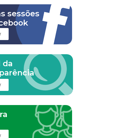
as sessões
cebook
r
l da
parência
r
ra
m
r