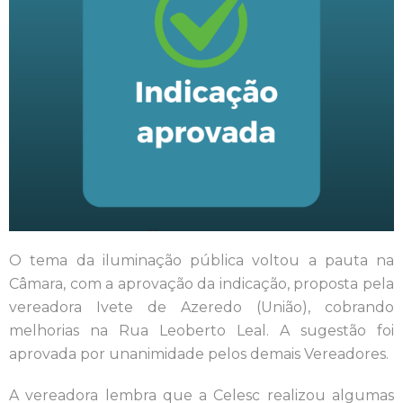
O tema da iluminação pública voltou a pauta na
Câmara, com a aprovação da indicação, proposta pela
vereadora Ivete de Azeredo (União), cobrando
melhorias na Rua Leoberto Leal. A sugestão foi
aprovada por unanimidade pelos demais Vereadores.
A vereadora lembra que a Celesc realizou algumas