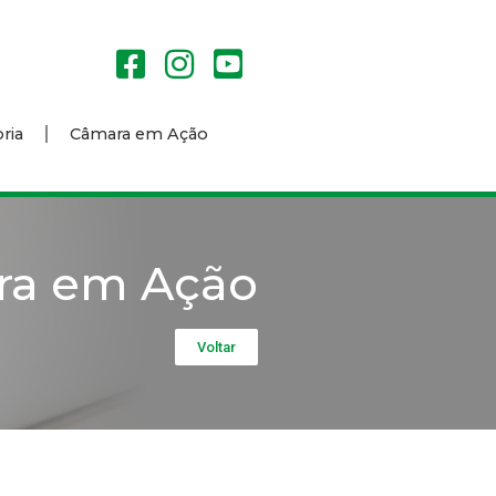
ria
Câmara em Ação
ra em Ação
Voltar