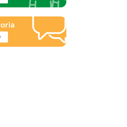
oria
r