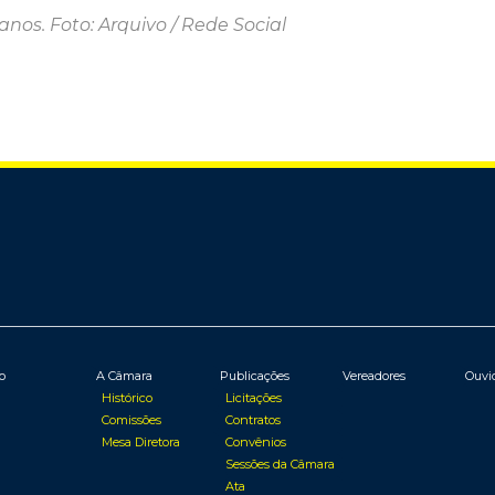
nos. Foto: Arquivo / Rede Social
io
A Câmara
Publicações
Vereadores
Ouvi
Histórico
Licitações
Comissões
Contratos
Mesa Diretora
Convênios
Sessões da Câmara
Ata