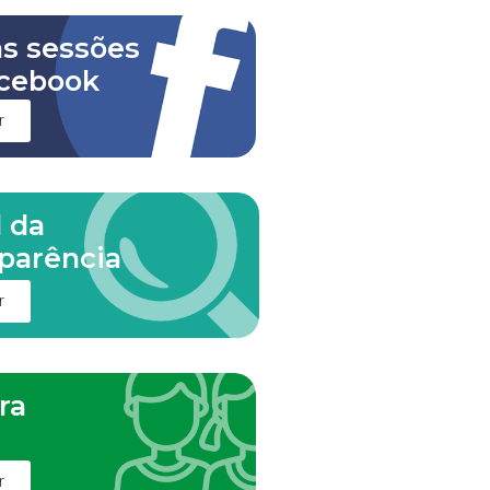
as sessões
cebook
r
l da
parência
r
ra
m
r