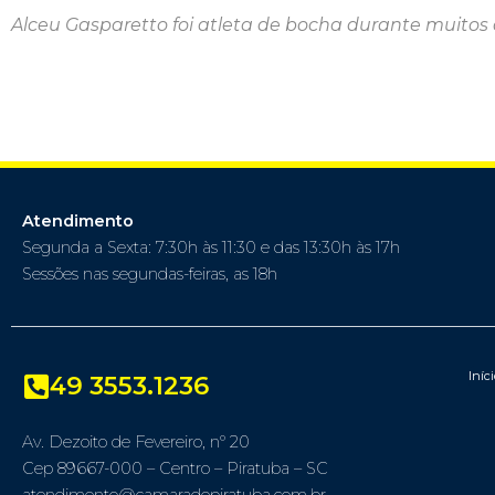
Alceu Gasparetto foi atleta de bocha durante muitos a
Atendimento
Segunda a Sexta: 7:30h às 11:30 e das 13:30h às 17h
Sessões nas segundas-feiras, as 18h
Iníc
49 3553.1236
Av. Dezoito de Fevereiro, nº 20
Cep 89667-000 – Centro – Piratuba – SC