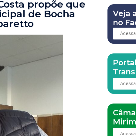
 Costa propõe que
cipal de Bocha
Veja 
no Fa
paretto
Acessa
Porta
Trans
Acessa
Câma
Miri
Acessa