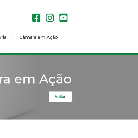
ria
Câmara em Ação
ra em Ação
Voltar