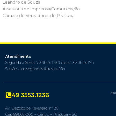
Leandro de Souza
Assessoria de Imprensa/Comunicação
Câmara de Vereadores de Piratuba
Atendimento
Segunda a Sexta: 7:30h às 11:30 e das 13:30h às 17h
Sessões nas segundas-feiras, as 18h
Iníc
49 3553.1236
Av. Dezoito de Fevereiro, nº 20
Cep 89667-000 – Centro – Piratuba – SC