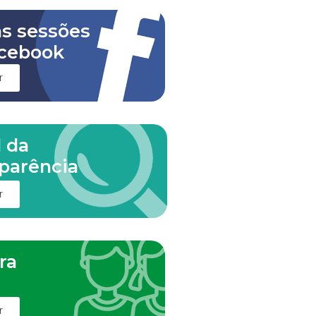
as sessões
cebook
r
l da
parência
r
ra
m
r