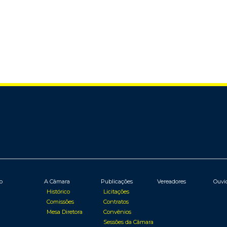
io
A Câmara
Publicações
Vereadores
Ouvi
Histórico
Licitações
Comissões
Contratos
Mesa Diretora
Convênios
Sessões da Câmara