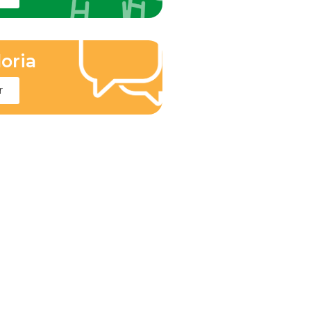
oria
r