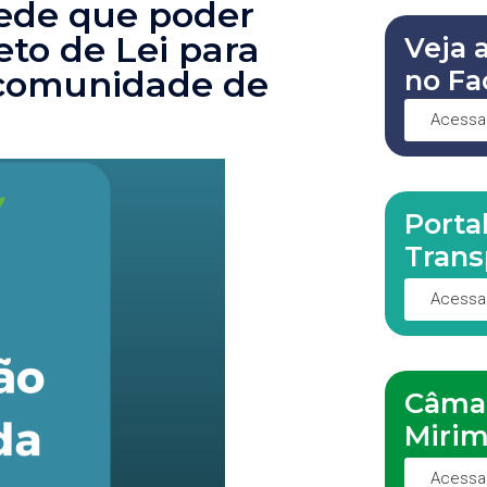
pede que poder
to de Lei para
Veja 
no Fa
 comunidade de
Acessa
Porta
Trans
Acessa
Câma
Miri
Acessa