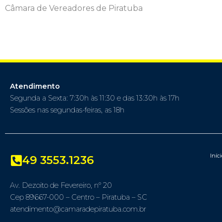
Câmara de Vereadores de Piratuba
Atendimento
Segunda a Sexta: 7:30h às 11:30 e das 13:30h às 17h
Sessões nas segundas-feiras, as 18h
Iníc
49 3553.1236
Av. Dezoito de Fevereiro, nº 20
Cep 89667-000 – Centro – Piratuba – SC
atendimento@camaradepiratuba.com.br