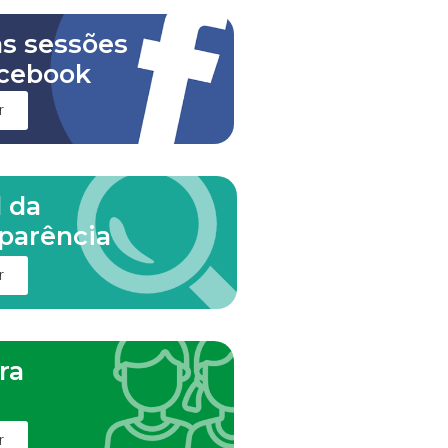
as sessões
cebook
r
l da
parência
r
ra
m
r