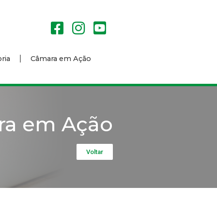
ria
Câmara em Ação
ra em Ação
Voltar