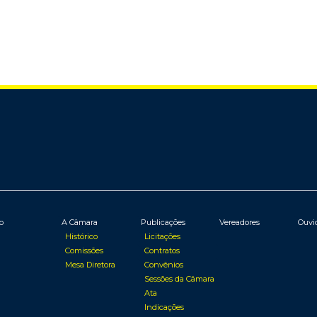
io
A Câmara
Publicações
Vereadores
Ouvi
Histórico
Licitações
Comissões
Contratos
Mesa Diretora
Convênios
Sessões da Câmara
Ata
Indicações