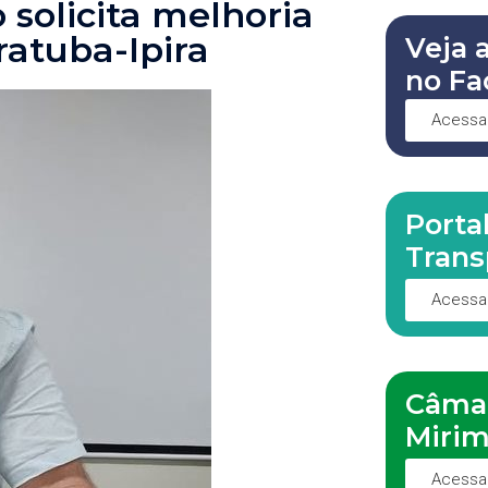
solicita melhoria
ratuba-Ipira
Veja 
no Fa
Acessa
Porta
Trans
Acessa
Câma
Miri
Acessa