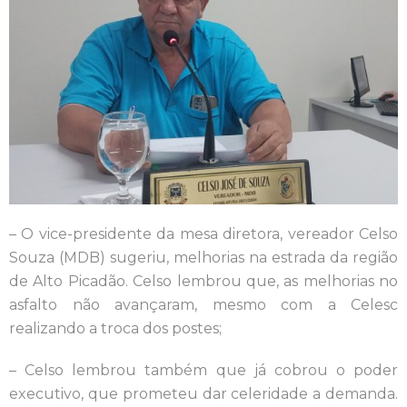
– O vice-presidente da mesa diretora, vereador Celso
Souza (MDB) sugeriu, melhorias na estrada da região
de Alto Picadão. Celso lembrou que, as melhorias no
asfalto não avançaram, mesmo com a Celesc
realizando a troca dos postes;
– Celso lembrou também que já
cobrou o poder
executivo, que prometeu dar celeridade a demanda.