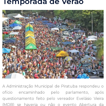
Temporada de Verão
A Administração Municipal de Piratuba respondeu o
ofício encaminhado pelo parlamento, após
questionamento feito pelo vereador Evelásio Vieira
(MDB) se haveria ou não o evento Abertura da