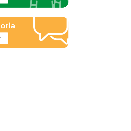
oria
r