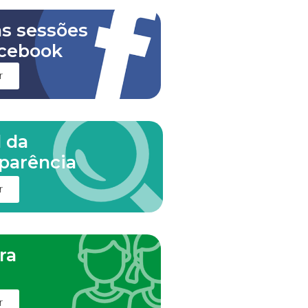
as sessões
cebook
r
l da
parência
r
ra
m
r