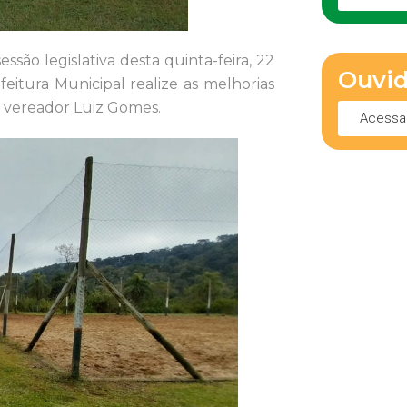
são legislativa desta quinta-feira, 22
Ouvid
feitura Municipal realize as melhorias
o vereador Luiz Gomes.
Acessa