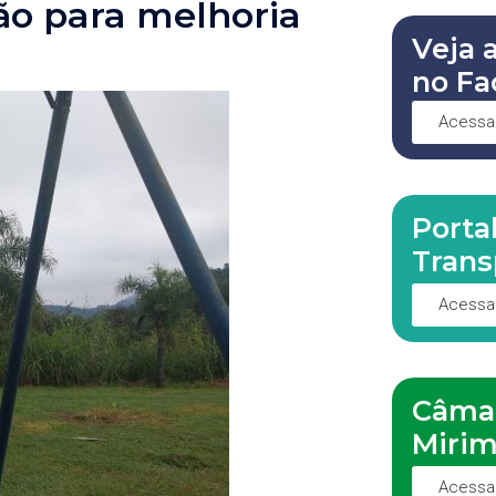
ção para melhoria
Veja 
no Fa
Acessa
Porta
Trans
Acessa
Câma
Miri
Acessa