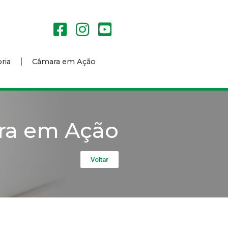
ria
Câmara em Ação
ra em Ação
Voltar