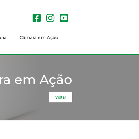
ria
Câmara em Ação
ra em Ação
Voltar