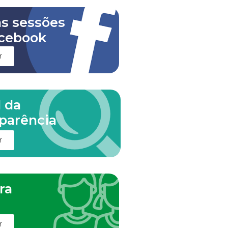
as sessões
cebook
r
l da
parência
r
ra
m
r