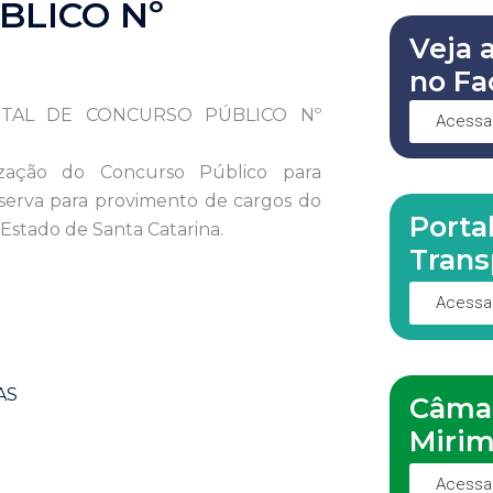
BLICO Nº
Veja 
no Fa
ITAL DE CONCURSO PÚBLICO Nº
Acessa
ização do Concurso Público para
serva para provimento de cargos do
Porta
Estado de Santa Catarina.
Trans
Acessa
AS
Câma
Miri
Acessa