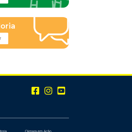
oria
r
doria
Câmara em Ação