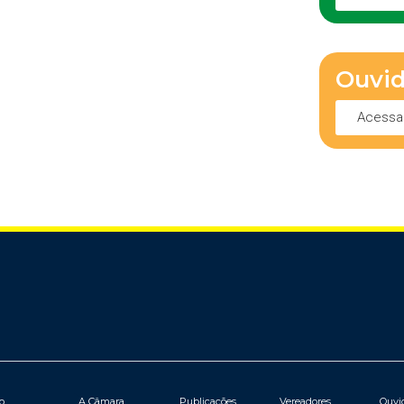
Ouvid
Acessa
io
A Câmara
Publicações
Vereadores
Ouvi