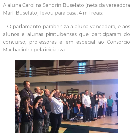
A aluna Carolina Sandrin Buselato (neta da vereadora
Marli Buselato) levou para casa, 4 mil reais;
– O parlamento parabeniza a aluna vencedora, e aos
alunos e alunas piratubenses que participaram do
concurso, professores e em especial ao Consórcio
Machadinho pela iniciativa.