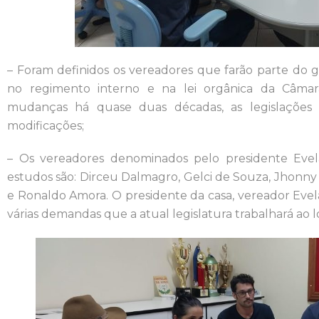
– Foram definidos os vereadores que farão parte do 
no regimento interno e na lei orgânica da Câma
mudanças há quase duas décadas, as legislações
modificações;
– Os vereadores denominados pelo presidente Evel
estudos são: Dirceu Dalmagro, Gelci de Souza, Jhonny
e Ronaldo Amora. O presidente da casa, vereador Evel
várias demandas que a atual legislatura trabalhará ao 