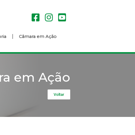
ria
Câmara em Ação
ra em Ação
Voltar