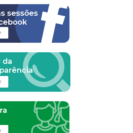
as sessões
cebook
r
l da
parência
r
ra
m
r