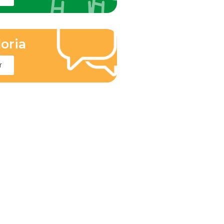
oria
r