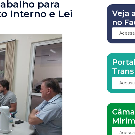
rabalho para
 Interno e Lei
Veja 
no Fa
Acessa
Porta
Trans
Acessa
Câma
Miri
Acessa