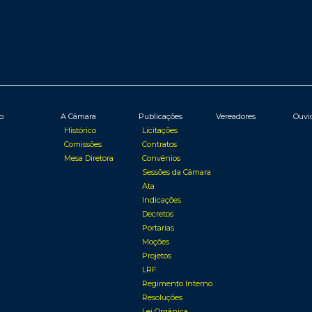
io
A Câmara
Publicações
Vereadores
Ouvi
Histórico
Licitações
Comissões
Contratos
Mesa Diretora
Convênios
Sessões da Câmara
Ata
Indicações
Decretos
Portarias
Moções
Projetos
LRF
Regimento Interno
Resoluções
Lei Orgânica