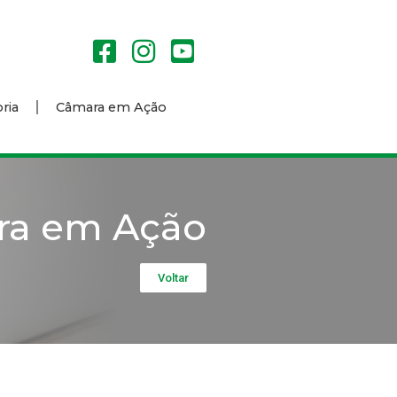
ria
Câmara em Ação
ra em Ação
Voltar