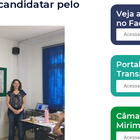
 candidatar pelo
Veja 
no Fa
Acessa
Porta
Trans
Acessa
Câma
Miri
Acessa