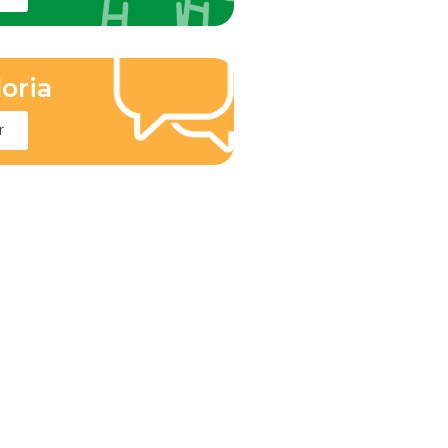
oria
r