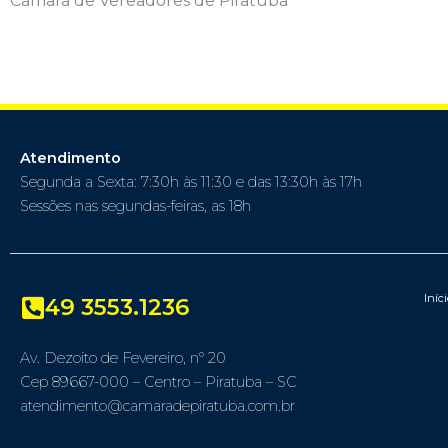
Câmara de Vereadores de Piratuba
Atendimento
Segunda a Sexta: 7:30h às 11:30 e das 13:30h às 17h
Sessões nas segundas-feiras, as 18h
Iníc
49 3553.1236
Av. Dezoito de Fevereiro, nº 20
Cep 89667-000 – Centro – Piratuba – SC
atendimento@camaradepiratuba.com.br