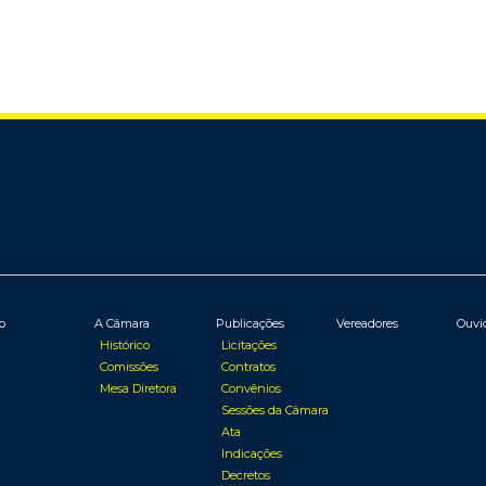
io
A Câmara
Publicações
Vereadores
Ouvi
Histórico
Licitações
Comissões
Contratos
Mesa Diretora
Convênios
Sessões da Câmara
Ata
Indicações
Decretos