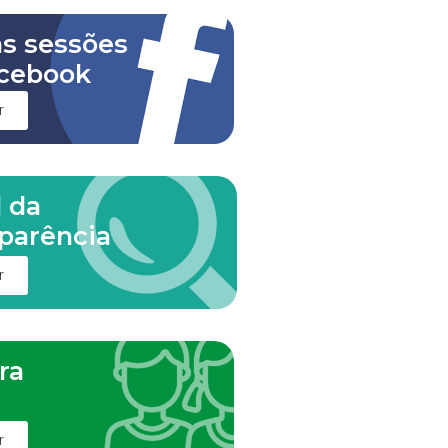
as sessões
cebook
r
l da
parência
r
ra
m
r