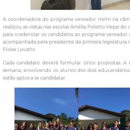
A coordenadora do programa vereador mirim na câma
realizou as visitas nas escolas Amélia Poletto Hepp d
para credenciar os candidatos ao programa vereador mi
acompanhada pela presidente da primeira legislatura 
Eloise Lovatto.
Cada candidato deverá formular cinco propostas. A 
semana, envolvendo os alunos dos dois educandários.
estão aptos a se candidatar.