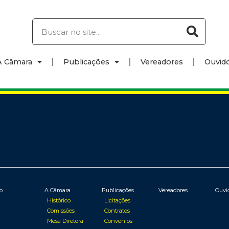
A Câmara
Publicações
Vereadores
Ouvido
io
A Câmara
Publicações
Vereadores
Ouvi
Histórico
Licitações
Comissões
Contratos
Mesa Diretora
Convênios