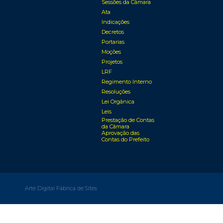
Sessões da Câmara
Ata
Indicações
Decretos
Portarias
Moções
Projetos
LRF
Regimento Interno
Resoluções
Lei Orgânica
Leis
Prestação de Contas
da Câmara
Aprovação das
Contas do Prefeito
Arte Digital Fábrica de Sites