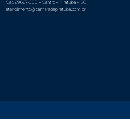
Cep 89667-000 – Centro – Piratuba – SC
atendimento@camaradepiratuba.com.br