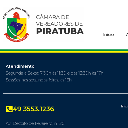
Início
Atendimento
Segunda a Sexta: 7:30h às 11:30 e das 13:30h às 17h
Sessões nas segundas-feiras, as 18h
Iníc
49 3553.1236
Av. Dezoito de Fevereiro, nº 20