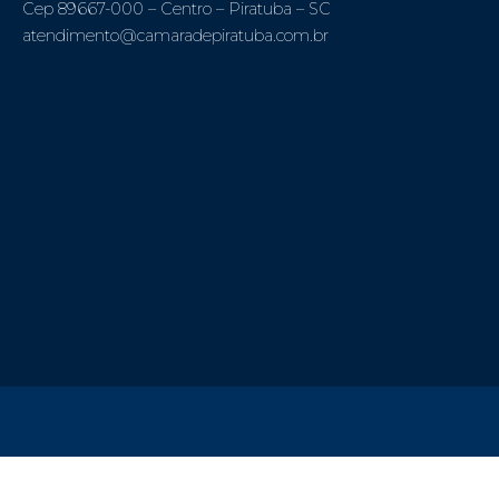
Cep 89667-000 – Centro – Piratuba – SC
atendimento@camaradepiratuba.com.br