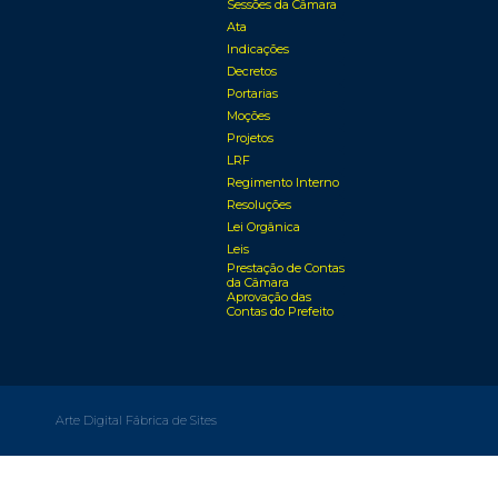
Sessões da Câmara
Ata
Indicações
Decretos
Portarias
Moções
Projetos
LRF
Regimento Interno
Resoluções
Lei Orgânica
Leis
Prestação de Contas
da Câmara
Aprovação das
Contas do Prefeito
Arte Digital Fábrica de Sites