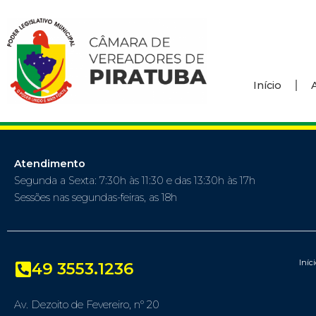
Início
Atendimento
Segunda a Sexta: 7:30h às 11:30 e das 13:30h às 17h
Sessões nas segundas-feiras, as 18h
Iníc
49 3553.1236
Av. Dezoito de Fevereiro, nº 20