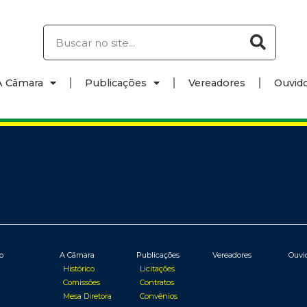
A Câmara
Publicações
Vereadores
Ouvido
io
A Câmara
Publicações
Vereadores
Ouvi
Histórico
Licitações
Comissões
Contratos
Mesa Diretora
Convênios