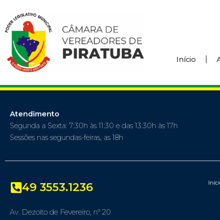
Início
Atendimento
Segunda a Sexta: 7:30h às 11:30 e das 13:30h às 17h
Sessões nas segundas-feiras, as 18h
Iníc
49 3553.1236
Av. Dezoito de Fevereiro, nº 20