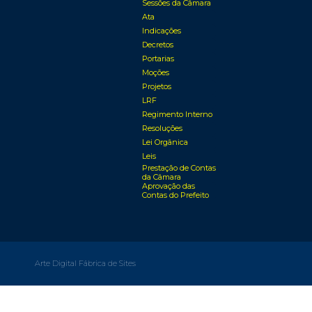
Sessões da Câmara
Ata
Indicações
Decretos
Portarias
Moções
Projetos
LRF
Regimento Interno
Resoluções
Lei Orgânica
Leis
Prestação de Contas
da Câmara
Aprovação das
Contas do Prefeito
Arte Digital Fábrica de Sites