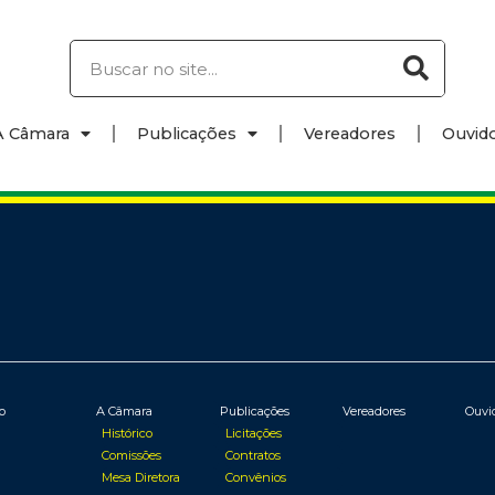
A Câmara
Publicações
Vereadores
Ouvido
io
A Câmara
Publicações
Vereadores
Ouvi
Histórico
Licitações
Comissões
Contratos
Mesa Diretora
Convênios