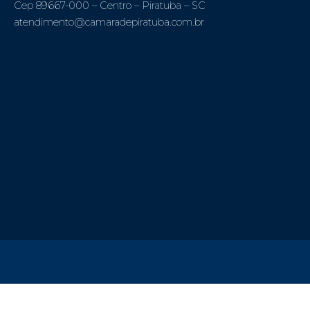
Cep 89667-000 – Centro – Piratuba – SC
atendimento@camaradepiratuba.com.br