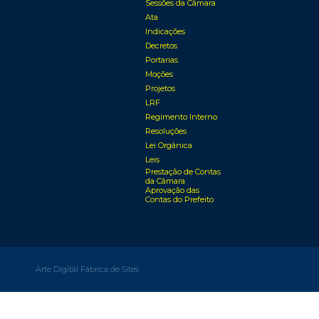
Sessões da Câmara
Ata
Indicações
Decretos
Portarias
Moções
Projetos
LRF
Regimento Interno
Resoluções
Lei Orgânica
Leis
Prestação de Contas
da Câmara
Aprovação das
Contas do Prefeito
Arte Digital Fábrica de Sites