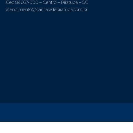
Cep 89667-000 – Centro – Piratuba – SC
atendimento@camaradepiratuba.com.br