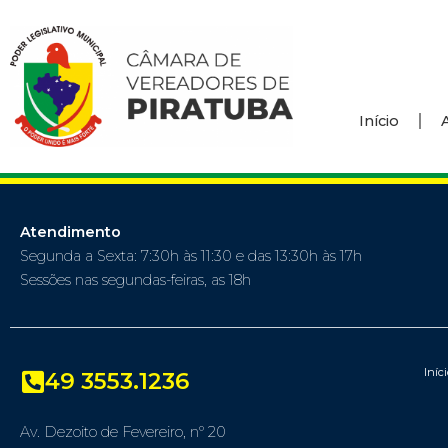
Início
Atendimento
Segunda a Sexta: 7:30h às 11:30 e das 13:30h às 17h
Sessões nas segundas-feiras, as 18h
Iníc
49 3553.1236
Av. Dezoito de Fevereiro, nº 20