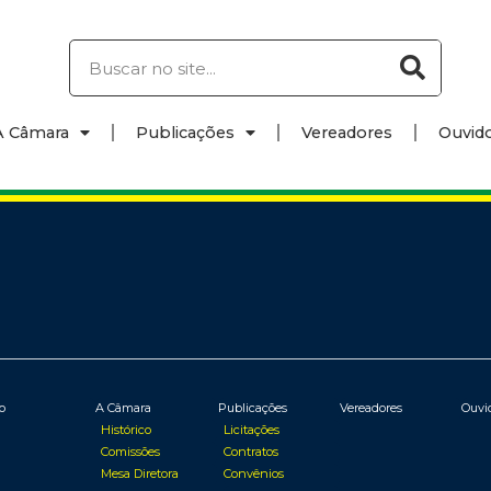
A Câmara
Publicações
Vereadores
Ouvido
io
A Câmara
Publicações
Vereadores
Ouvi
Histórico
Licitações
Comissões
Contratos
Mesa Diretora
Convênios