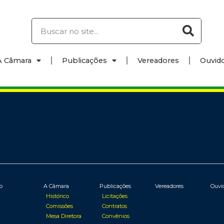
A Câmara
Publicações
Vereadores
Ouvido
io
A Câmara
Publicações
Vereadores
Ouvi
Histórico
Licitações
Comissões
Contratos
Mesa Diretora
Convênios