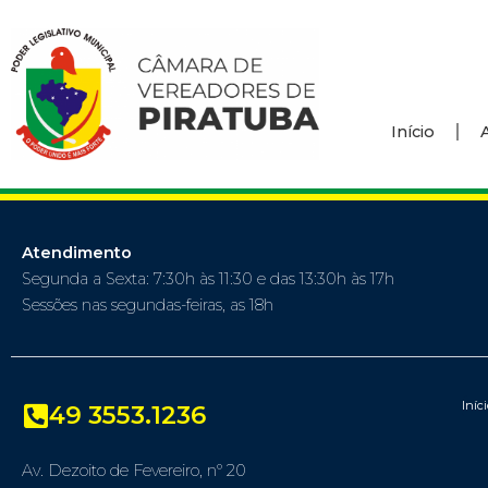
Início
Atendimento
Segunda a Sexta: 7:30h às 11:30 e das 13:30h às 17h
Sessões nas segundas-feiras, as 18h
Iníc
49 3553.1236
Av. Dezoito de Fevereiro, nº 20