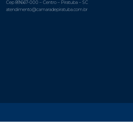
Cep 89667-000 – Centro – Piratuba – SC
atendimento@camaradepiratuba.com.br