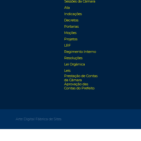
Sessões da Câmara
Ata
Indicações
Decretos
Portarias
Moções
Projetos
LRF
Regimento Interno
Resoluções
Lei Orgânica
Leis
Prestação de Contas
da Câmara
Aprovação das
Contas do Prefeito
Arte Digital Fábrica de Sites