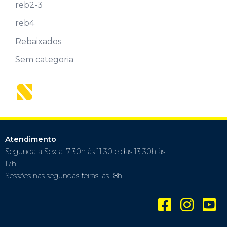
reb2-3
reb4
Rebaixados
Sem categoria
Atendimento
Segunda a Sexta: 7:30h às 11:30 e das 13:30h às
17h
Sessões nas segundas-feiras, as 18h