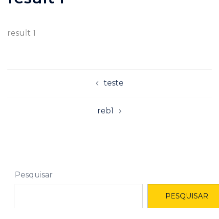
result 1
teste
reb1
Pesquisar
PESQUISAR